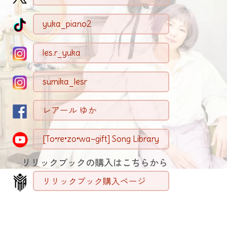
yuka_piano2
les.r_yuka
sumika_lesr
レアール ゆか
[To•re•zo•wa~gift] Song Library
リリックブックの購入はこちらから
リリックブック購入ページ