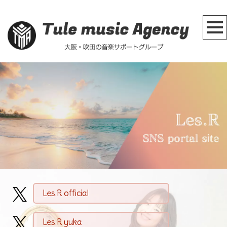
Les.R official
Les.R yuka